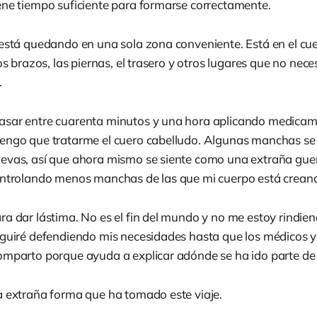
ene tiempo suficiente para formarse correctamente.
 está quedando en una sola zona conveniente. Está en el cue
los brazos, las piernas, el trasero y otros lugares que no nece
.
sar entre cuarenta minutos y una hora aplicando medicame
engo que tratarme el cuero cabelludo. Algunas manchas se
uevas, así que ahora mismo se siente como una extraña gu
ontrolando menos manchas de las que mi cuerpo está crean
a dar lástima. No es el fin del mundo y no me estoy rindien
eguiré defendiendo mis necesidades hasta que los médicos 
omparto porque ayuda a explicar adónde se ha ido parte de 
a extraña forma que ha tomado este viaje.