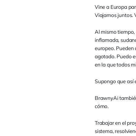
Vine a Europa par
Viajamos juntos. 
Al mismo tiempo, 
inflamada, sudand
europeo. Pueden c
agotado. Puedo es
en la que todos m
Supongo que así e
BrawnyAi también
cómo.
Trabajar en el pr
sistema, resolvie