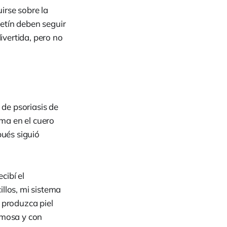
irse sobre la
letín deben seguir
ivertida, pero no
de psoriasis de
ma en el cuero
ués siguió
cibí el
llos, mi sistema
 produzca piel
amosa y con