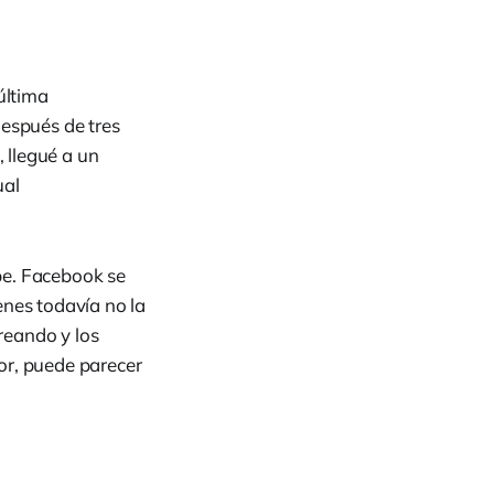
última
Después de tres
 llegué a un
ual
be. Facebook se
enes todavía no la
reando y los
or, puede parecer