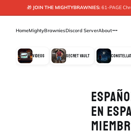
🎁
JOIN THE MIGHTYBRAWNIES:
61-PAGE Chron
Home
MightyBrawnies
Discord Server
About
VIDEOS
SECRET VAULT
CONSTELLA
ESPAÑO
EN ESP
MIEMB