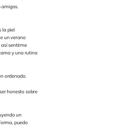
s amigos.
la piel
de un verano
 así sentirme
cama y una rutina
en ordenado.
ser honesto sobre
ruyendo un
 forma, puedo