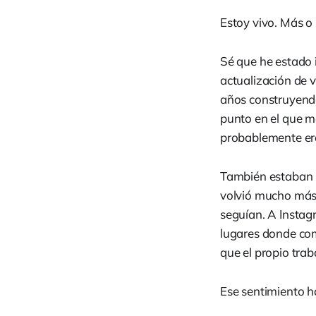
Estoy vivo. Más o
Sé que he estado
actualización de 
años construyendo
punto en el que m
probablemente era
También estaban l
volvió mucho más 
seguían. A Instag
lugares donde com
que el propio trab
Ese sentimiento h