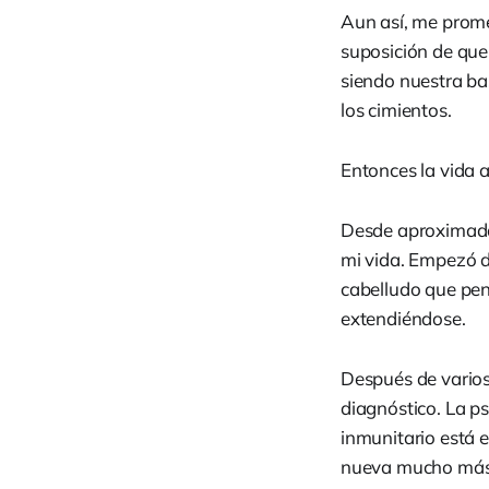
Aun así, me prome
suposición de que 
siendo nuestra bas
los cimientos.
Entonces la vida 
Desde aproximadam
mi vida. Empezó d
cabelludo que pen
extendiéndose.
Después de varios
diagnóstico. La p
inmunitario está 
nueva mucho más r