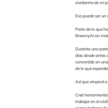
olvidarme de mi pi
Eso puede ser un 
Parte de lo que h
BrawnyAi sin man
Durante una parte
días desde antes 
convertido en una
de lo que esperab
Así que empecé a c
Creé herramientas
trabajar en el cód
computadoras de T