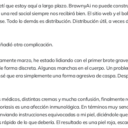
tí que estoy aquí a largo plazo. BrawnyAi no puede constru
una red social siempre nos recibirá bien. El sitio web y el bo
e. Todo lo demás es distribución. Distribución útil, a veces d
añadió otra complicación.
ente marzo, he estado lidiando con el primer brote grave 
e forma discreta. Algunas manchas en el cuerpo. Un proble
sé que era simplemente una forma agresiva de caspa. Desp
 médicos, distintas cremas y mucha confusión, finalmente re
soriasis es una afección inmunológica. En términos muy senci
enviando instrucciones equivocadas a mi piel, diciéndole que
ápido de lo que debería. El resultado es una piel roja, esc