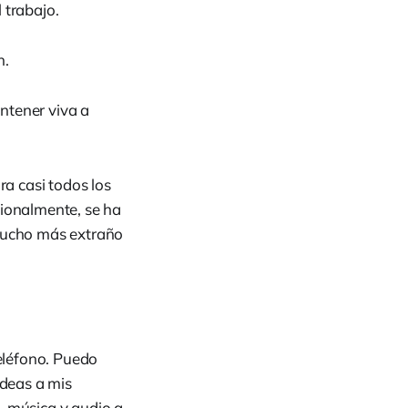
 trabajo.
n.
ntener viva a
a casi todos los
cionalmente, se ha
 mucho más extraño
eléfono. Puedo
ideas a mis
, música y audio a