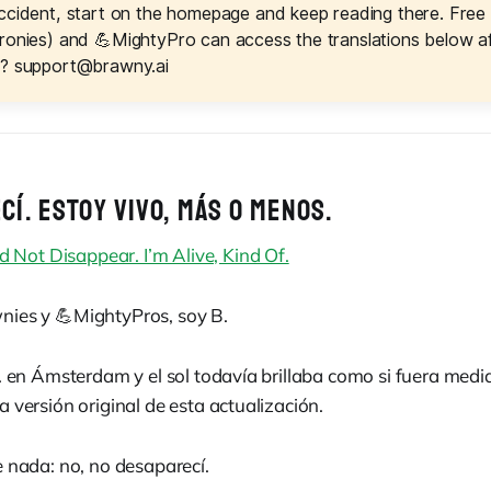
ccident, start on the homepage and keep reading there. Fre
ronies) and 💪MightyPro can access the translations below aft
s?
support@brawny.ai
Í. ESTOY VIVO, MÁS O MENOS.
id Not Disappear. I’m Alive, Kind Of.
ies y 💪MightyPros, soy B.
m. en Ámsterdam y el sol todavía brillaba como si fuera med
 versión original de esta actualización.
e nada: no, no desaparecí.