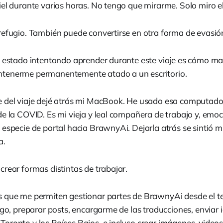
el durante varias horas. No tengo que mirarme. Solo miro el
refugio. También puede convertirse en otra forma de evasió
e estado intentando aprender durante este viaje es cómo ma
tenerme permanentemente atado a un escritorio.
 del viaje dejé atrás mi MacBook. He usado esa computador
de la COVID. Es mi vieja y leal compañera de trabajo y, emo
 especie de portal hacia BrawnyAi. Dejarla atrás se sintió
a.
rear formas distintas de trabajar.
 que me permiten gestionar partes de BrawnyAi desde el t
igo, preparar posts, encargarme de las traducciones, enviar 
oronto y los Países Bajos, e incluso crear imágenes, videos