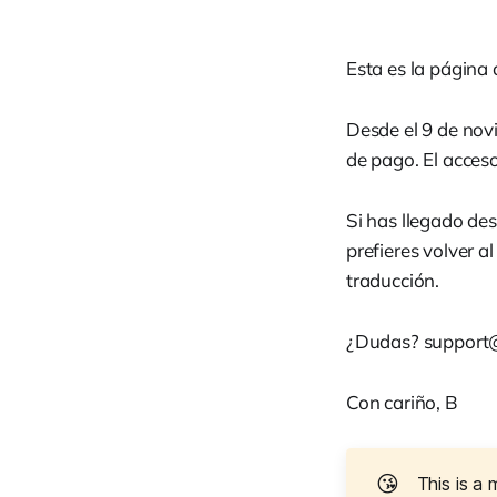
Esta es la página
Desde el 9 de nov
de pago. El acces
Si has llegado desd
prefieres volver al
traducción.
¿Dudas?
support
Con cariño, B
😘
This is a