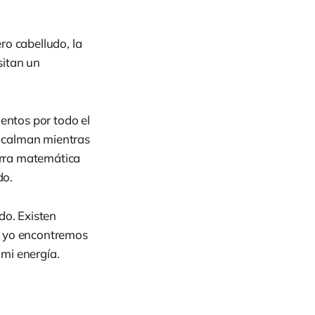
ro cabelludo, la
sitan un
ntos por todo el
 calman mientras
erra matemática
do.
do. Existen
y yo encontremos
mi energía.