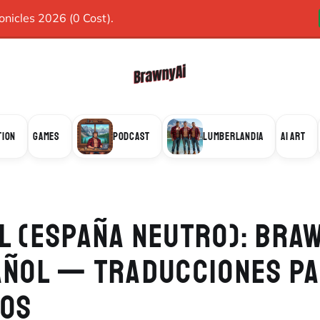
icles 2026 (0 Cost).
TION
GAMES
PODCAST
LUMBERLANDIA
AI ART
L (ESPAÑA NEUTRO): BRA
AÑOL — TRADUCCIONES P
ROS