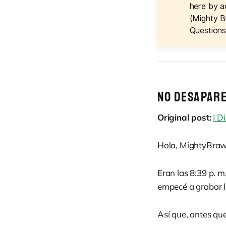
here by a
(Mighty B
Question
NO DESAPAREC
Original post:
I D
Hola, MightyBrawn
Eran las 8:39 p. 
empecé a grabar la
Así que, antes qu